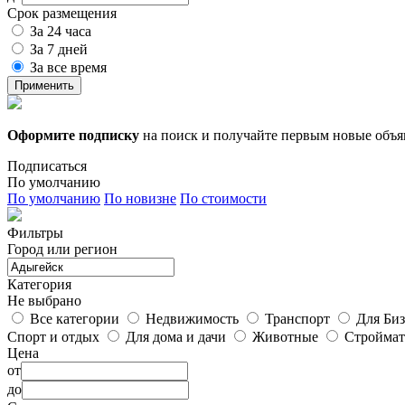
Срок размещения
За 24 часа
За 7 дней
За все время
Применить
Оформите подписку
на поиск и получайте первым новые объ
Подписаться
По умолчанию
По умолчанию
По новизне
По стоимости
Фильтры
Город или регион
Категория
Не выбрано
Все категории
Недвижимость
Транспорт
Для Биз
Спорт и отдых
Для дома и дачи
Животные
Строймат
Цена
от
до