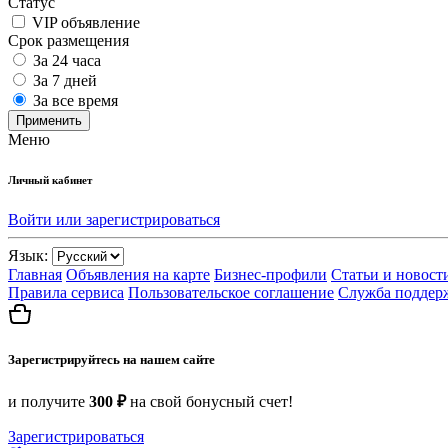
Статус
VIP объявление
Срок размещения
За 24 часа
За 7 дней
За все время
Применить
Меню
Личный кабинет
Войти или зарегистрироваться
Язык:
Главная
Объявления на карте
Бизнес-профили
Статьи и новост
Правила сервиса
Пользовательское соглашение
Служба поддер
Зарегистрируйтесь на нашем сайте
и получите
300 ₽
на свой бонусный счет!
Зарегистрироваться