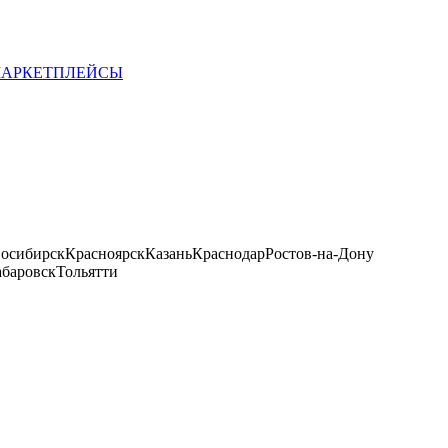
 МАРКЕТПЛЕЙСЫ
осибирск
Красноярск
Казань
Краснодар
Ростов-на-Дону
баровск
Тольятти