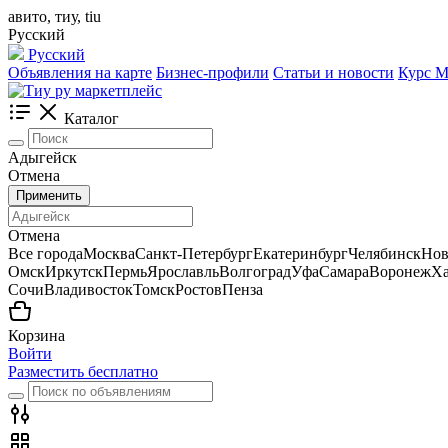
авито, тиу, tiu
Русский
Русский
Объявления на карте
Бизнес-профили
Статьи и новости
Курс
Каталог
Адыгейск
Отмена
Применить
Отмена
Все города
Москва
Санкт-Петербург
Екатеринбург
Челябинск
Нов
Омск
Иркутск
Пермь
Ярославль
Волгоград
Уфа
Самара
Воронеж
Ха
Сочи
Владивосток
Томск
Ростов
Пенза
Корзина
Войти
Разместить бесплатно