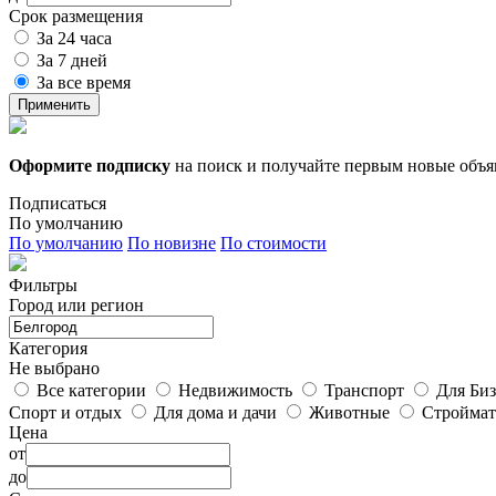
Срок размещения
За 24 часа
За 7 дней
За все время
Применить
Оформите подписку
на поиск и получайте первым новые объ
Подписаться
По умолчанию
По умолчанию
По новизне
По стоимости
Фильтры
Город или регион
Категория
Не выбрано
Все категории
Недвижимость
Транспорт
Для Биз
Спорт и отдых
Для дома и дачи
Животные
Строймат
Цена
от
до