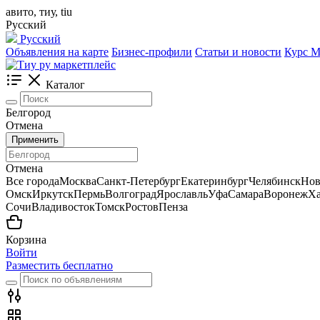
авито, тиу, tiu
Русский
Русский
Объявления на карте
Бизнес-профили
Статьи и новости
Курс
Каталог
Белгород
Отмена
Применить
Отмена
Все города
Москва
Санкт-Петербург
Екатеринбург
Челябинск
Нов
Омск
Иркутск
Пермь
Волгоград
Ярославль
Уфа
Самара
Воронеж
Ха
Сочи
Владивосток
Томск
Ростов
Пенза
Корзина
Войти
Разместить бесплатно