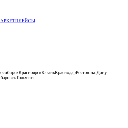
 МАРКЕТПЛЕЙСЫ
осибирск
Красноярск
Казань
Краснодар
Ростов-на-Дону
баровск
Тольятти