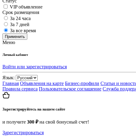
Статус
VIP объявление
Срок размещения
За 24 часа
За 7 дней
За все время
Применить
Меню
Личный кабинет
Войти или зарегистрироваться
Язык:
Главная
Объявления на карте
Бизнес-профили
Статьи и новост
Правила сервиса
Пользовательское соглашение
Служба поддер
Зарегистрируйтесь на нашем сайте
и получите
300 ₽
на свой бонусный счет!
Зарегистрироваться