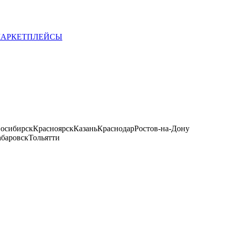
 МАРКЕТПЛЕЙСЫ
осибирск
Красноярск
Казань
Краснодар
Ростов-на-Дону
баровск
Тольятти