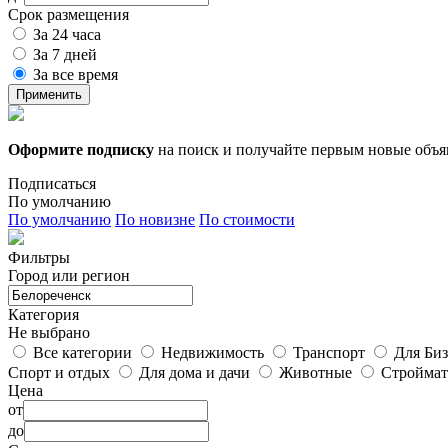
Срок размещения
За 24 часа
За 7 дней
За все время
Применить
Оформите подписку
на поиск и получайте первым новые объ
Подписаться
По умолчанию
По умолчанию
По новизне
По стоимости
Фильтры
Город или регион
Категория
Не выбрано
Все категории
Недвижимость
Транспорт
Для Биз
Спорт и отдых
Для дома и дачи
Животные
Строймат
Цена
от
до