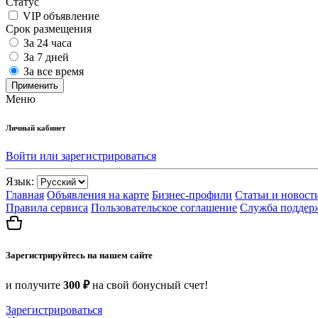
Статус
VIP объявление
Срок размещения
За 24 часа
За 7 дней
За все время
Применить
Меню
Личный кабинет
Войти или зарегистрироваться
Язык:
Главная
Объявления на карте
Бизнес-профили
Статьи и новост
Правила сервиса
Пользовательское соглашение
Служба поддер
Зарегистрируйтесь на нашем сайте
и получите
300 ₽
на свой бонусный счет!
Зарегистрироваться