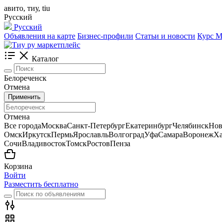
авито, тиу, tiu
Русский
Русский
Объявления на карте
Бизнес-профили
Статьи и новости
Курс
Каталог
Белореченск
Отмена
Применить
Отмена
Все города
Москва
Санкт-Петербург
Екатеринбург
Челябинск
Нов
Омск
Иркутск
Пермь
Ярославль
Волгоград
Уфа
Самара
Воронеж
Ха
Сочи
Владивосток
Томск
Ростов
Пенза
Корзина
Войти
Разместить бесплатно