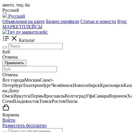
авито, тиу, tiu
Русский
Русский
Объявления на карте
Бизнес-профили
Статьи и новости
Курс
МАРКЕТПЛЕЙСЫ
Каталог
Буй
Отмена
Применить
Отмена
Все города
Москва
Санкт-
Петербург
Екатеринбург
Челябинск
Новосибирск
Красноярск
Каз
на-Дону
Омск
Иркутск
Пермь
Ярославль
Волгоград
Уфа
Самара
Воронеж
Ха
Сочи
Владивосток
Томск
Ростов
Пенза
Корзина
Войти
Разместить бесплатно