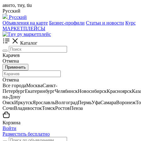
авито, тиу, tiu
Русский
Русский
Объявления на карте
Бизнес-профили
Статьи и новости
Курс
МАРКЕТПЛЕЙСЫ
Каталог
Карачев
Отмена
Применить
Отмена
Все города
Москва
Санкт-
Петербург
Екатеринбург
Челябинск
Новосибирск
Красноярск
Каз
на-Дону
Омск
Иркутск
Ярославль
Волгоград
Пермь
Уфа
Самара
Воронеж
То
Сочи
Владивосток
Томск
Ростов
Пенза
Корзина
Войти
Разместить бесплатно