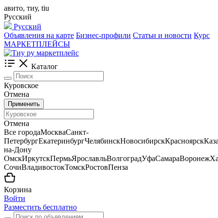
авито, тиу, tiu
Русский
Русский
Объявления на карте
Бизнес-профили
Статьи и новости
Курс
МАРКЕТПЛЕЙСЫ
Каталог
Куровское
Отмена
Применить
Отмена
Все города
Москва
Санкт-
Петербург
Екатеринбург
Челябинск
Новосибирск
Красноярск
Каз
на-Дону
Омск
Иркутск
Пермь
Ярославль
Волгоград
Уфа
Самара
Воронеж
Ха
Сочи
Владивосток
Томск
Ростов
Пенза
Корзина
Войти
Разместить бесплатно