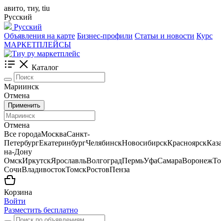
авито, тиу, tiu
Русский
Русский
Объявления на карте
Бизнес-профили
Статьи и новости
Курс
МАРКЕТПЛЕЙСЫ
Каталог
Мариинск
Отмена
Применить
Отмена
Все города
Москва
Санкт-
Петербург
Екатеринбург
Челябинск
Новосибирск
Красноярск
Каз
на-Дону
Омск
Иркутск
Ярославль
Волгоград
Пермь
Уфа
Самара
Воронеж
То
Сочи
Владивосток
Томск
Ростов
Пенза
Корзина
Войти
Разместить бесплатно