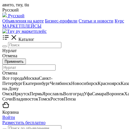
авито, тиу, tiu
Русский
Русский
Объявления на карте
Бизнес-профили
Статьи и новости
Курс
МАРКЕТПЛЕЙСЫ
Каталог
Нурлат
Отмена
Применить
Отмена
Все города
Москва
Санкт-
Петербург
Екатеринбург
Челябинск
Новосибирск
Красноярск
Каз
на-Дону
Омск
Иркутск
Пермь
Ярославль
Волгоград
Уфа
Самара
Воронеж
Ха
Сочи
Владивосток
Томск
Ростов
Пенза
Корзина
Войти
Разместить бесплатно