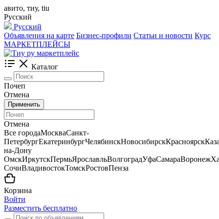
авито, тиу, tiu
Русский
Русский
Объявления на карте
Бизнес-профили
Статьи и новости
Курс
МАРКЕТПЛЕЙСЫ
Каталог
Почеп
Отмена
Применить
Отмена
Все города
Москва
Санкт-
Петербург
Екатеринбург
Челябинск
Новосибирск
Красноярск
Каз
на-Дону
Омск
Иркутск
Пермь
Ярославль
Волгоград
Уфа
Самара
Воронеж
Ха
Сочи
Владивосток
Томск
Ростов
Пенза
Корзина
Войти
Разместить бесплатно