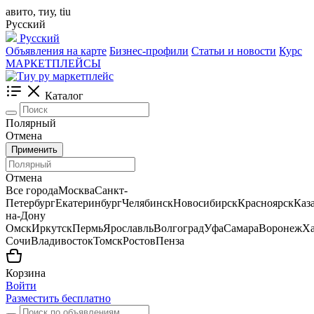
авито, тиу, tiu
Русский
Русский
Объявления на карте
Бизнес-профили
Статьи и новости
Курс
МАРКЕТПЛЕЙСЫ
Каталог
Полярный
Отмена
Применить
Отмена
Все города
Москва
Санкт-
Петербург
Екатеринбург
Челябинск
Новосибирск
Красноярск
Каз
на-Дону
Омск
Иркутск
Пермь
Ярославль
Волгоград
Уфа
Самара
Воронеж
Ха
Сочи
Владивосток
Томск
Ростов
Пенза
Корзина
Войти
Разместить бесплатно