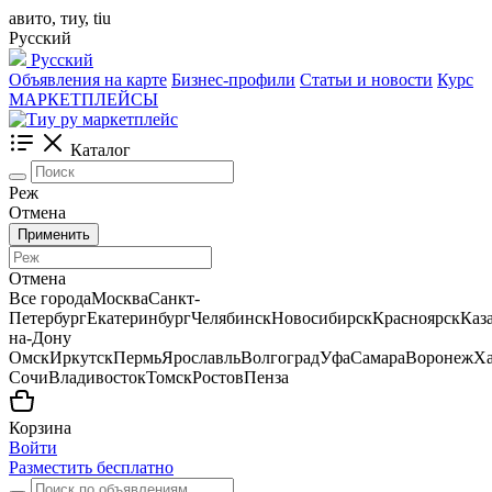
авито, тиу, tiu
Русский
Русский
Объявления на карте
Бизнес-профили
Статьи и новости
Курс
МАРКЕТПЛЕЙСЫ
Каталог
Реж
Отмена
Применить
Отмена
Все города
Москва
Санкт-
Петербург
Екатеринбург
Челябинск
Новосибирск
Красноярск
Каз
на-Дону
Омск
Иркутск
Пермь
Ярославль
Волгоград
Уфа
Самара
Воронеж
Ха
Сочи
Владивосток
Томск
Ростов
Пенза
Корзина
Войти
Разместить бесплатно