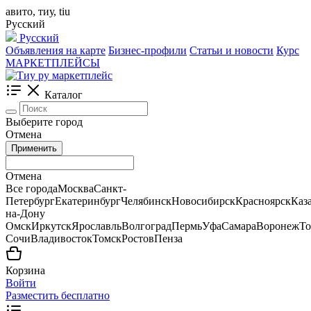
авито, тиу, tiu
Русский
Русский
Объявления на карте
Бизнес-профили
Статьи и новости
Курс
МАРКЕТПЛЕЙСЫ
Каталог
Выберите город
Отмена
Применить
Отмена
Все города
Москва
Санкт-
Петербург
Екатеринбург
Челябинск
Новосибирск
Красноярск
Каз
на-Дону
Омск
Иркутск
Ярославль
Волгоград
Пермь
Уфа
Самара
Воронеж
То
Сочи
Владивосток
Томск
Ростов
Пенза
Корзина
Войти
Разместить бесплатно