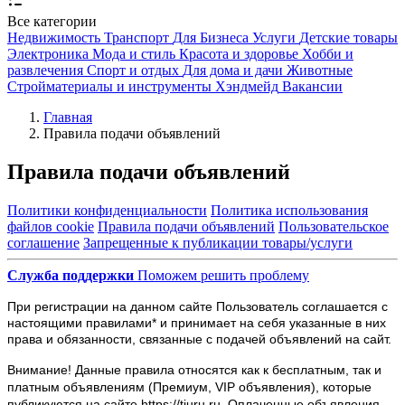
Все категории
Недвижимость
Транспорт
Для Бизнеса
Услуги
Детские товары
Электроника
Мода и стиль
Красота и здоровье
Хобби и
развлечения
Спорт и отдых
Для дома и дачи
Животные
Стройматериалы и инструменты
Хэндмейд
Вакансии
Главная
Правила подачи объявлений
Правила подачи объявлений
Политики конфиденциальности
Политика использования
файлов cookie
Правила подачи объявлений
Пользовательское
соглашение
Запрещенные к публикации товары/услуги
Служба поддержки
Поможем решить проблему
При регистрации на данном сайте Пользователь соглашается с
настоящими правилами* и принимает на себя указанные в них
права и обязанности, связанные с подачей объявлений на сайт.
Внимание! Данные правила относятся как к бесплатным, так и
платным объявлениям (Премиум, VIP объявления), которые
публикуются на сайте https://tiuru.ru. Оплаченные объявления