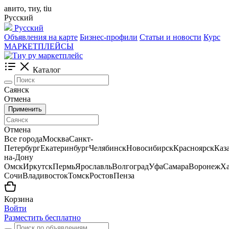
авито, тиу, tiu
Русский
Русский
Объявления на карте
Бизнес-профили
Статьи и новости
Курс
МАРКЕТПЛЕЙСЫ
Каталог
Саянск
Отмена
Применить
Отмена
Все города
Москва
Санкт-
Петербург
Екатеринбург
Челябинск
Новосибирск
Красноярск
Каз
на-Дону
Омск
Иркутск
Пермь
Ярославль
Волгоград
Уфа
Самара
Воронеж
Ха
Сочи
Владивосток
Томск
Ростов
Пенза
Корзина
Войти
Разместить бесплатно