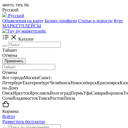
авито, тиу, tiu
Русский
Русский
Объявления на карте
Бизнес-профили
Статьи и новости
Курс
МАРКЕТПЛЕЙСЫ
Каталог
Тайшет
Отмена
Применить
Отмена
Все города
Москва
Санкт-
Петербург
Екатеринбург
Челябинск
Новосибирск
Красноярск
Каз
на-Дону
Омск
Иркутск
Ярославль
Волгоград
Пермь
Уфа
Самара
Воронеж
То
Сочи
Владивосток
Томск
Ростов
Пенза
Корзина
Войти
Разместить бесплатно