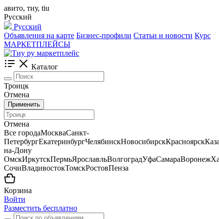
авито, тиу, tiu
Русский
Русский
Объявления на карте
Бизнес-профили
Статьи и новости
Курс
МАРКЕТПЛЕЙСЫ
Каталог
Троицк
Отмена
Применить
Отмена
Все города
Москва
Санкт-
Петербург
Екатеринбург
Челябинск
Новосибирск
Красноярск
Каз
на-Дону
Омск
Иркутск
Пермь
Ярославль
Волгоград
Уфа
Самара
Воронеж
Ха
Сочи
Владивосток
Томск
Ростов
Пенза
Корзина
Войти
Разместить бесплатно