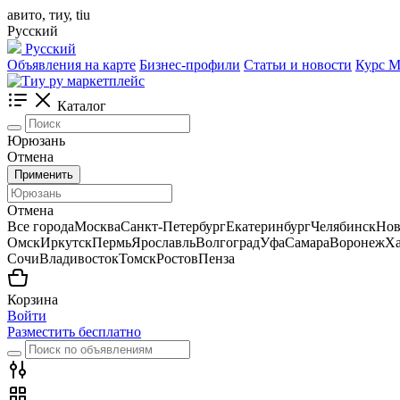
авито, тиу, tiu
Русский
Русский
Объявления на карте
Бизнес-профили
Статьи и новости
Курс
Каталог
Юрюзань
Отмена
Применить
Отмена
Все города
Москва
Санкт-Петербург
Екатеринбург
Челябинск
Нов
Омск
Иркутск
Пермь
Ярославль
Волгоград
Уфа
Самара
Воронеж
Ха
Сочи
Владивосток
Томск
Ростов
Пенза
Корзина
Войти
Разместить бесплатно