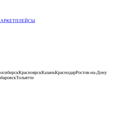
 МАРКЕТПЛЕЙСЫ
осибирск
Красноярск
Казань
Краснодар
Ростов-на-Дону
баровск
Тольятти