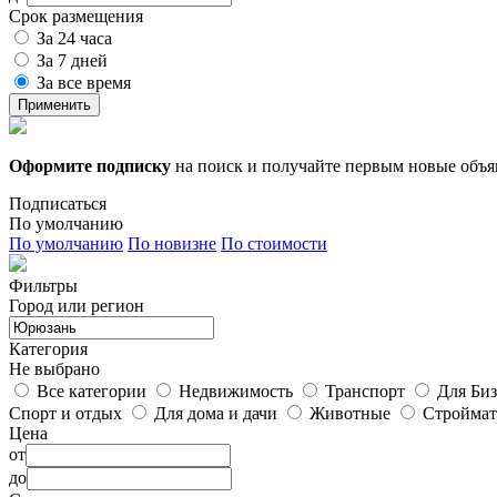
Срок размещения
За 24 часа
За 7 дней
За все время
Применить
Оформите подписку
на поиск и получайте первым новые объ
Подписаться
По умолчанию
По умолчанию
По новизне
По стоимости
Фильтры
Город или регион
Категория
Не выбрано
Все категории
Недвижимость
Транспорт
Для Биз
Спорт и отдых
Для дома и дачи
Животные
Строймат
Цена
от
до