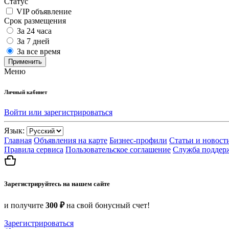
Статус
VIP объявление
Срок размещения
За 24 часа
За 7 дней
За все время
Применить
Меню
Личный кабинет
Войти или зарегистрироваться
Язык:
Главная
Объявления на карте
Бизнес-профили
Статьи и новост
Правила сервиса
Пользовательское соглашение
Служба поддер
Зарегистрируйтесь на нашем сайте
и получите
300 ₽
на свой бонусный счет!
Зарегистрироваться