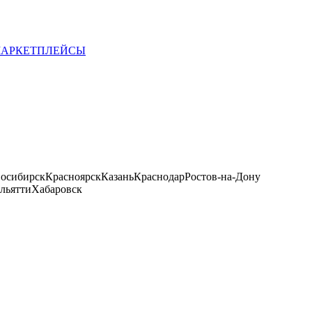
 МАРКЕТПЛЕЙСЫ
осибирск
Красноярск
Казань
Краснодар
Ростов-на-Дону
льятти
Хабаровск