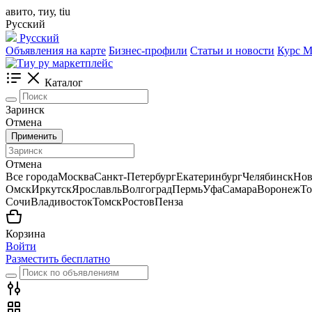
авито, тиу, tiu
Русский
Русский
Объявления на карте
Бизнес-профили
Статьи и новости
Курс
Каталог
Заринск
Отмена
Применить
Отмена
Все города
Москва
Санкт-Петербург
Екатеринбург
Челябинск
Нов
Омск
Иркутск
Ярославль
Волгоград
Пермь
Уфа
Самара
Воронеж
То
Сочи
Владивосток
Томск
Ростов
Пенза
Корзина
Войти
Разместить бесплатно