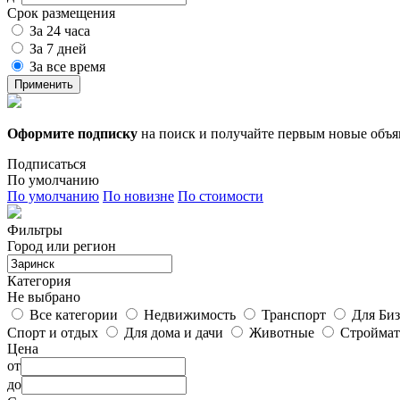
Срок размещения
За 24 часа
За 7 дней
За все время
Применить
Оформите подписку
на поиск и получайте первым новые объ
Подписаться
По умолчанию
По умолчанию
По новизне
По стоимости
Фильтры
Город или регион
Категория
Не выбрано
Все категории
Недвижимость
Транспорт
Для Биз
Спорт и отдых
Для дома и дачи
Животные
Строймат
Цена
от
до