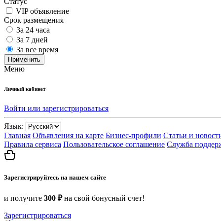
Статус
VIP объявление
Срок размещения
За 24 часа
За 7 дней
За все время
Применить
Меню
Личный кабинет
Войти или зарегистрироваться
Язык:
Главная
Объявления на карте
Бизнес-профили
Статьи и новост
Правила сервиса
Пользовательское соглашение
Служба поддер
Зарегистрируйтесь на нашем сайте
и получите
300 ₽
на свой бонусный счет!
Зарегистрироваться